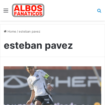
Menu
Se
Home
/
esteban pavez
esteban pavez