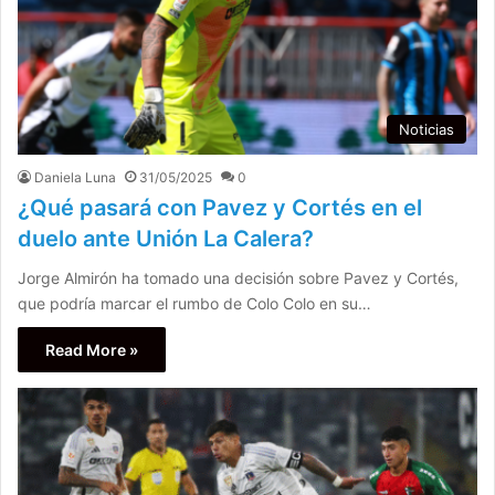
Noticias
Daniela Luna
31/05/2025
0
¿Qué pasará con Pavez y Cortés en el
duelo ante Unión La Calera?
Jorge Almirón ha tomado una decisión sobre Pavez y Cortés,
que podría marcar el rumbo de Colo Colo en su…
Read More »