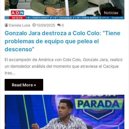
Noticias
Daniela Luna
15/09/2025
0
Gonzalo Jara destroza a Colo Colo: “Tiene
problemas de equipo que pelea el
descenso”
El excampeón de América con Colo Colo, Gonzalo Jara, realizó
un demoledor análisis del momento que atraviesa el Cacique
tras…
Read More »