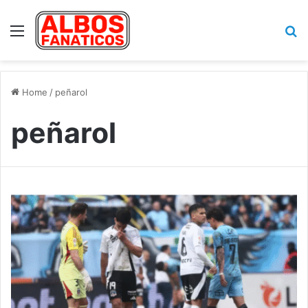
Menu
Se
Home
/
peñarol
peñarol