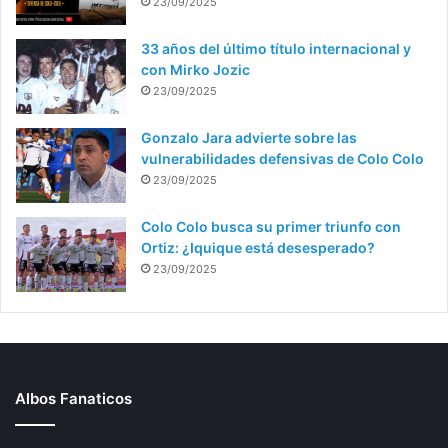
23/09/2025
33 años del último título internacional y
con Mirko Jozic
23/09/2025
Gonzalo Jara advierte sobre las
vulnerabilidades defensivas de Colo Colo
23/09/2025
Colo Colo busca su primer triunfo con
Ortiz: ¿Iquique está desesperado?
23/09/2025
Albos Fanaticos