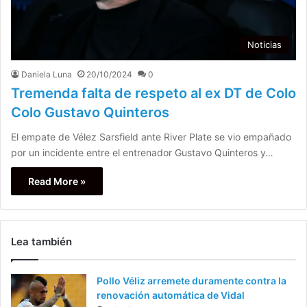
Noticias
Daniela Luna
20/10/2024
0
Tremenda falta de respeto al ex DT de Colo
Colo Gustavo Quinteros
El empate de Vélez Sarsfield ante River Plate se vio empañado
por un incidente entre el entrenador Gustavo Quinteros y…
Read More »
Lea también
Pollo Véliz arremete duramente contra la
renovación automática de Vidal