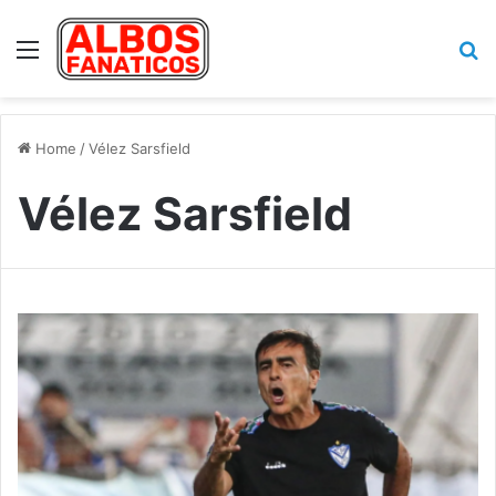
Menu
Se
Home
/
Vélez Sarsfield
Vélez Sarsfield