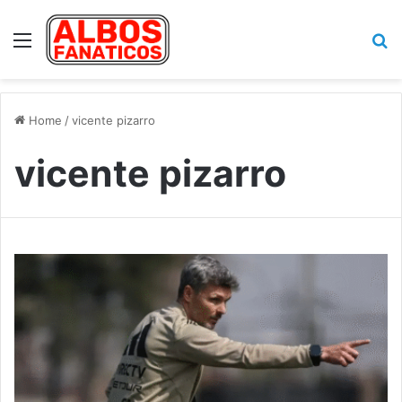
Menu
Se
Home
/
vicente pizarro
vicente pizarro