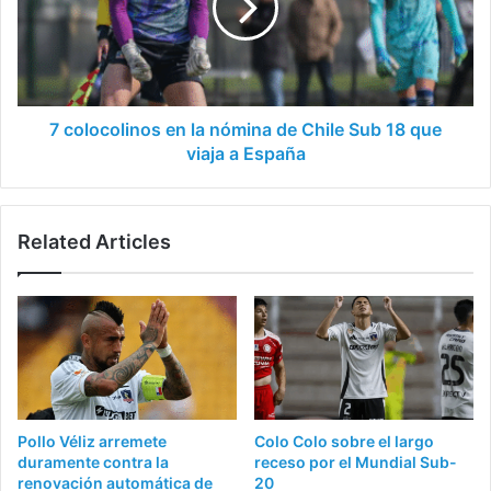
nómina
de
Chile
Sub
18
que
7 colocolinos en la nómina de Chile Sub 18 que
viaja
viaja a España
a
España
Related Articles
Pollo Véliz arremete
Colo Colo sobre el largo
duramente contra la
receso por el Mundial Sub-
renovación automática de
20