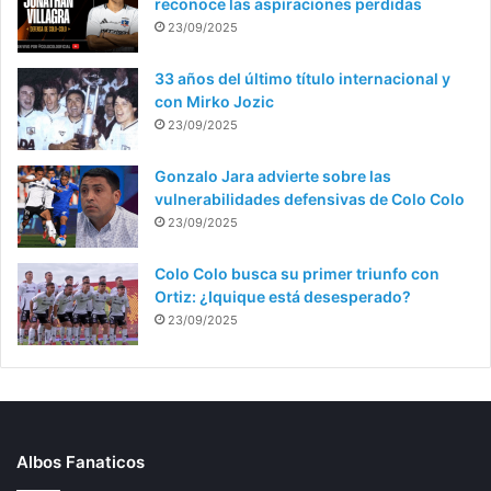
reconoce las aspiraciones perdidas
23/09/2025
33 años del último título internacional y
con Mirko Jozic
23/09/2025
Gonzalo Jara advierte sobre las
vulnerabilidades defensivas de Colo Colo
23/09/2025
Colo Colo busca su primer triunfo con
Ortiz: ¿Iquique está desesperado?
23/09/2025
Albos Fanaticos