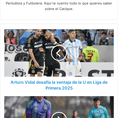
Periodista y Futbolera. Aquí te cuento todo lo que quieres saber
sobre el Cacique.
Arturo
Vidal
desafía
la
ventaja
de
la
U
en
Liga
Arturo Vidal desafía la ventaja de la U en Liga de
de
Primera 2025
Primera
2025
7
colocolinos
en
la