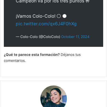
Campeón va por los tres puntos 🤟
¡Vamos Colo-Colo! ⚪️ ⚫️
pic.twitter.com/qx6J4F0hXg
— Colo-Colo (@ColoColo)
October 11, 2024
¿Qué te parece esta formación?
Déjanos tus
comentarios.