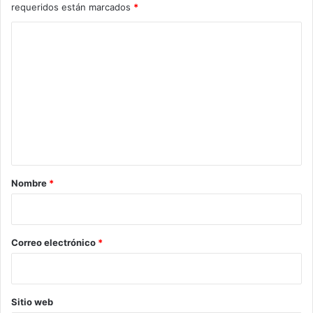
requeridos están marcados
*
C
o
m
e
n
t
a
r
Nombre
*
i
o
*
Correo electrónico
*
Sitio web