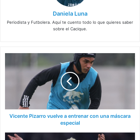
Daniela Luna
Periodista y Futbolera. Aquí te cuento todo lo que quieres saber
sobre el Cacique.
Vicente
Pizarro
vuelve
a
entrenar
con
una
máscara
especial
Vicente Pizarro vuelve a entrenar con una máscara
especial
Carlos