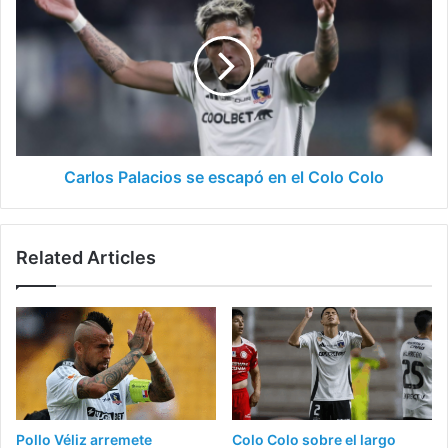
Palacios
se
escapó
en
el
Colo
Colo
Carlos Palacios se escapó en el Colo Colo
Related Articles
Pollo Véliz arremete
Colo Colo sobre el largo