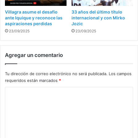
Villagra asume el desafío
33 años del último título
ante Iquique y reconoce las
internacional y con Mirko
aspiraciones perdidas
Jozic
23/09/2025
23/09/2025
Agregar un comentario
Tu dirección de correo electrónico no será publicada.
Los campos
requeridos están marcados
*
C
o
m
e
n
t