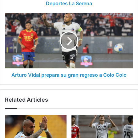
Deportes La Serena
Arturo
Vidal
prepara
su
gran
regreso
a
Colo
Colo
Arturo Vidal prepara su gran regreso a Colo Colo
Related Articles