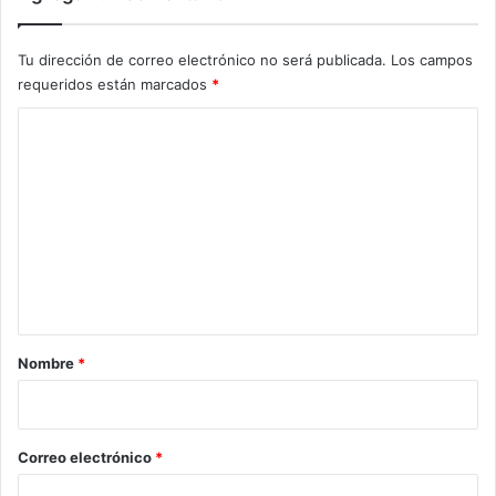
Tu dirección de correo electrónico no será publicada.
Los campos
requeridos están marcados
*
C
o
m
e
n
t
a
r
Nombre
*
i
o
*
Correo electrónico
*