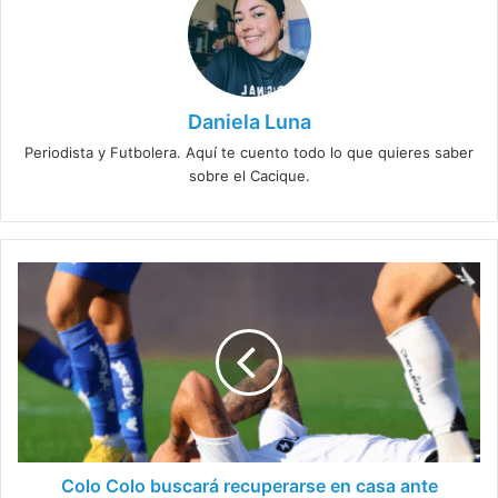
Daniela Luna
Periodista y Futbolera. Aquí te cuento todo lo que quieres saber
sobre el Cacique.
Colo
Colo
buscará
recuperarse
en
casa
ante
Deportes
La
Serena
Colo Colo buscará recuperarse en casa ante