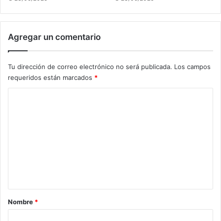
Agregar un comentario
Tu dirección de correo electrónico no será publicada.
Los campos
requeridos están marcados
*
C
o
m
e
n
t
a
r
Nombre
*
i