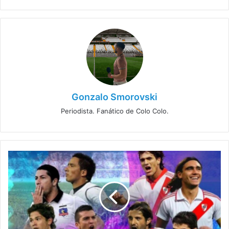
Gonzalo Smorovski
Periodista. Fanático de Colo Colo.
¿Cuándo
juegan
y
quién
transmite
el
Duelo