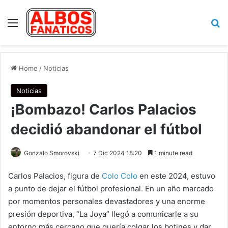
Menu
Se
Home
/
Noticias
Noticias
¡Bombazo! Carlos Palacios
decidió abandonar el fútbol
Gonzalo Smorovski
7 Dic 2024 18:20
1 minute read
Carlos Palacios, figura de
Colo Colo
en este 2024, estuvo
a punto de dejar el fútbol profesional. En un año marcado
por momentos personales devastadores y una enorme
presión deportiva, “La Joya” llegó a comunicarle a su
entorno más cercano que quería colgar los botines y dar