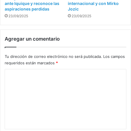
ante Iquique y reconoce las
internacional y con Mirko
aspiraciones perdidas
Jozic
23/09/2025
23/09/2025
Agregar un comentario
Tu dirección de correo electrónico no será publicada.
Los campos
requeridos están marcados
*
C
o
m
e
n
t
a