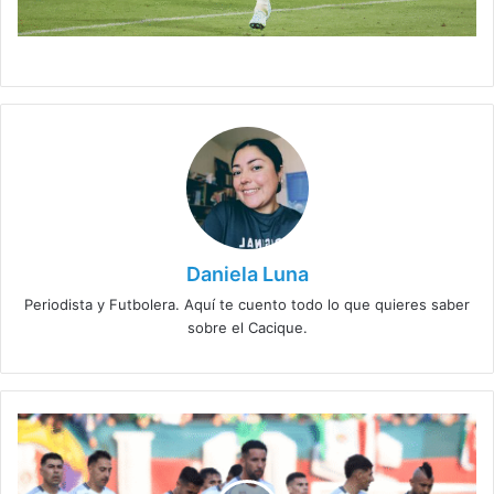
Daniela Luna
Periodista y Futbolera. Aquí te cuento todo lo que quieres saber
sobre el Cacique.
Polémica
por
la
lesión