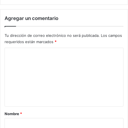
Agregar un comentario
Tu dirección de correo electrónico no será publicada.
Los campos
requeridos están marcados
*
C
o
m
e
n
t
a
r
Nombre
*
i