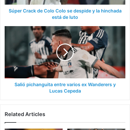
la
hinchada
Súper Crack de Colo Colo se despide y la hinchada
está
está de luto
de
luto
Salió
pichanguita
entre
varios
ex
Wanderers
y
Lucas
Cepeda
Salió pichanguita entre varios ex Wanderers y
Lucas Cepeda
Related Articles