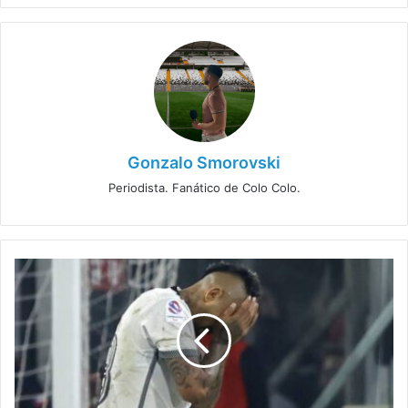
Gonzalo Smorovski
Periodista. Fanático de Colo Colo.
Súper
Crack
de
Colo
Colo
se
despide
y