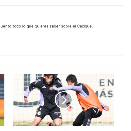
 cuento todo lo que quieres saber sobre el Cacique.
Llamativo
entrenamiento
de
Colo
Colo
bajo
Jorge
Almirón