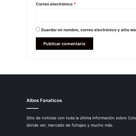
*
Correo electrónico
*
Guardar mi nombre, correo electrónico y sitio w
Albos Fanaticos
Sitio de noticias con toda la última información sobre Col
dónde ver, mercado de fichajes y mucho más.