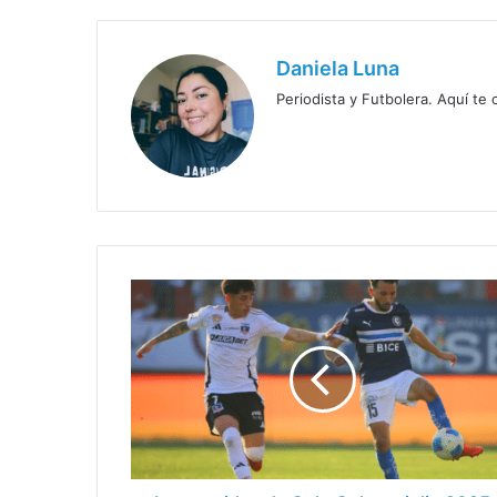
Daniela Luna
Periodista y Futbolera. Aquí te
Los
partidos
de
Colo
Colo
en
julio
2025