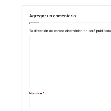
Agregar un comentario
Tu dirección de correo electrónico no será publicada
C
o
m
e
n
t
a
r
Nombre
*
i
o