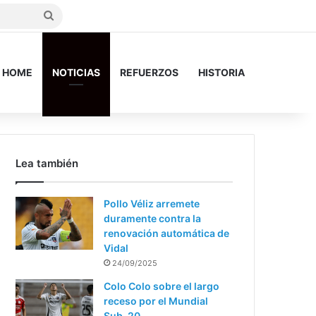
Search
for
HOME
NOTICIAS
REFUERZOS
HISTORIA
Lea también
Pollo Véliz arremete
duramente contra la
renovación automática de
Vidal
24/09/2025
Colo Colo sobre el largo
receso por el Mundial
Sub-20