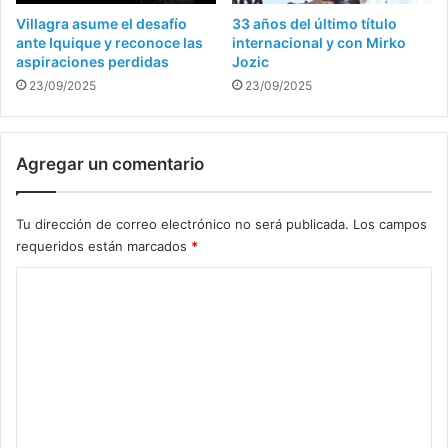
Villagra asume el desafío
33 años del último título
ante Iquique y reconoce las
internacional y con Mirko
aspiraciones perdidas
Jozic
23/09/2025
23/09/2025
Agregar un comentario
Tu dirección de correo electrónico no será publicada.
Los campos
requeridos están marcados
*
C
o
m
e
n
t