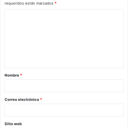
requeridos están marcados
*
C
o
m
e
n
t
a
r
Nombre
*
i
o
*
Correo electrónico
*
Sitio web