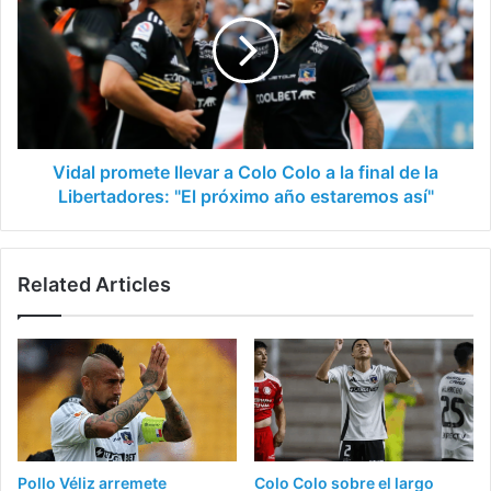
llevar
a
Colo
Colo
a
la
final
de
Vidal promete llevar a Colo Colo a la final de la
la
Libertadores: "El próximo año estaremos así"
Libertadores:
"El
próximo
Related Articles
año
estaremos
así"
Pollo Véliz arremete
Colo Colo sobre el largo