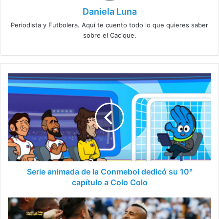
Daniela Luna
Periodista y Futbolera. Aquí te cuento todo lo que quieres saber
sobre el Cacique.
Serie
animada
de
la
Conmebol
dedicó
su
10°
capítulo
a
Serie animada de la Conmebol dedicó su 10°
Colo
capítulo a Colo Colo
Colo
Vidal
promete