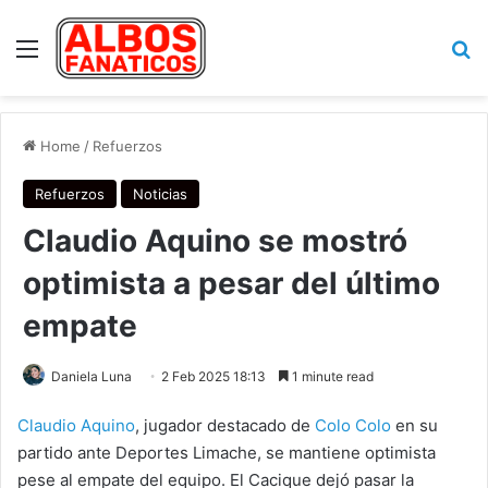
Menu
Se
Home
/
Refuerzos
Refuerzos
Noticias
Claudio Aquino se mostró
optimista a pesar del último
empate
Daniela Luna
2 Feb 2025 18:13
1 minute read
Claudio Aquino
, jugador destacado de
Colo Colo
en su
partido ante Deportes Limache, se mantiene optimista
pese al empate del equipo. El Cacique dejó pasar la