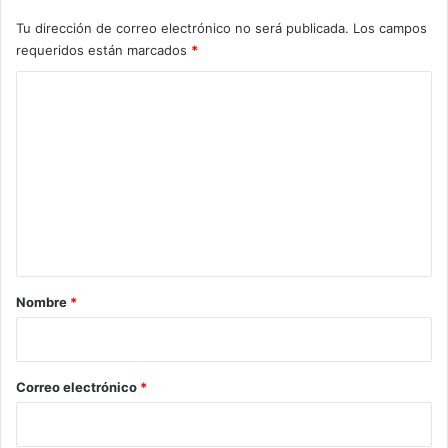
Tu dirección de correo electrónico no será publicada.
Los campos
requeridos están marcados
*
C
o
m
e
n
t
a
r
Nombre
*
i
o
*
Correo electrónico
*