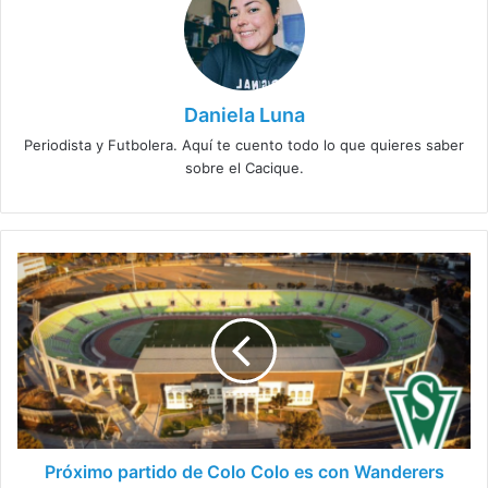
Daniela Luna
Periodista y Futbolera. Aquí te cuento todo lo que quieres saber
sobre el Cacique.
Próximo
partido
de
Colo
Colo
es
con
Wanderers
Próximo partido de Colo Colo es con Wanderers