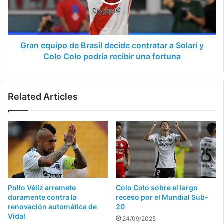
contratar
a
Solari
y
Colo
Gran equipo de Brasil decide contratar a Solari y
Colo
Colo Colo podría recibir una fortuna
podría
recibir
una
Related Articles
fortuna
Pollo Véliz arremete
Colo Colo sobre el largo
duramente contra la
receso por el Mundial Sub-
renovación automática de
20
Vidal
24/09/2025