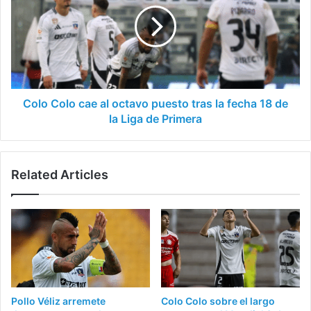
al
octavo
puesto
tras
la
fecha
18
Colo Colo cae al octavo puesto tras la fecha 18 de
de
la Liga de Primera
la
Liga
de
Related Articles
Primera
Pollo Véliz arremete
Colo Colo sobre el largo