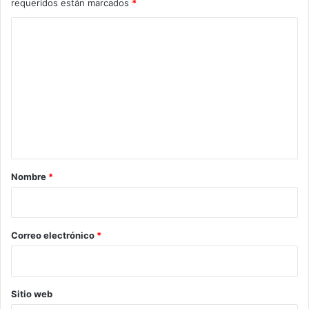
requeridos están marcados
*
C
o
m
e
n
t
a
r
Nombre
*
i
o
*
Correo electrónico
*
Sitio web