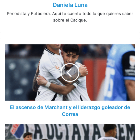
Daniela Luna
Periodista y Futbolera. Aquí te cuento todo lo que quieres saber
sobre el Cacique.
El
ascenso
de
Marchant
y
el
liderazgo
goleador
de
Correa
El ascenso de Marchant y el liderazgo goleador de
Correa
Colo
Colo
cae