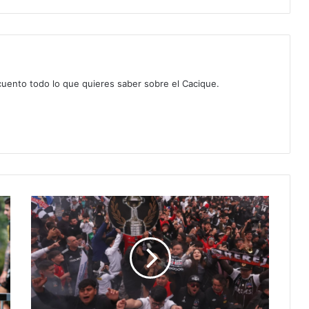
 cuento todo lo que quieres saber sobre el Cacique.
Copiapó
cede
ante
la
presión
y
podría
recibir