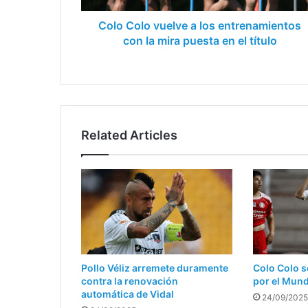
mira
puesta
Colo Colo vuelve a los entrenamientos
en
con la mira puesta en el título
el
título
Related Articles
Pollo Véliz arremete duramente
Colo Colo s
contra la renovación
por el Mun
automática de Vidal
24/09/2025