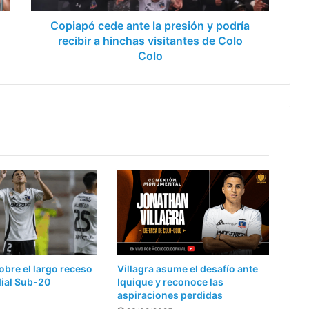
a
hinchas
Copiapó cede ante la presión y podría
visitantes
recibir a hinchas visitantes de Colo
de
Colo
Colo
Colo
obre el largo receso
Villagra asume el desafío ante
dial Sub-20
Iquique y reconoce las
aspiraciones perdidas