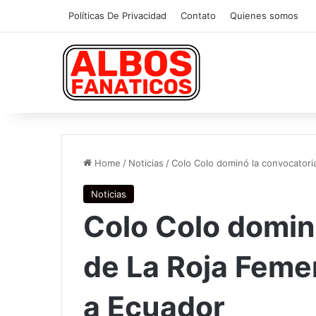
Políticas De Privacidad
Contato
Quienes somos
Home
/
Noticias
/
Colo Colo dominó la convocatori
Noticias
Colo Colo domin
de La Roja Feme
a Ecuador