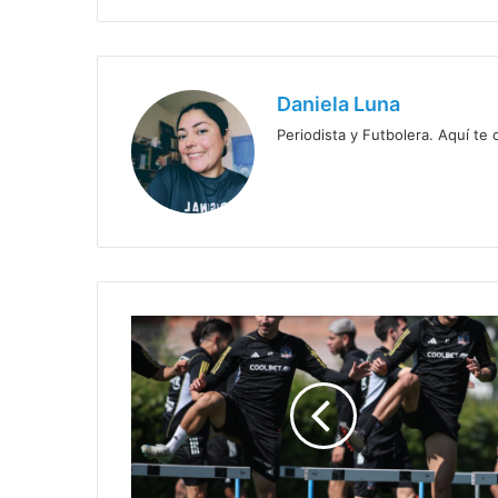
Daniela Luna
Periodista y Futbolera. Aquí te
Colo
Colo
vuelve
a
los
entrenamientos
con
la