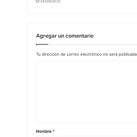
24/09/2025
Agregar un comentario
Tu dirección de correo electrónico no será publicada
C
o
m
e
n
t
a
r
Nombre
*