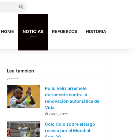
Search
for
HOME
NOTICIAS
REFUERZOS
HISTORIA
Lea también
Pollo Véliz arremete
duramente contra la
renovación automática de
Vidal
24/09/2025
Colo Colo sobre el largo
receso por el Mundial
Sub-20