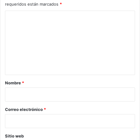
requeridos están marcados
*
C
o
m
e
n
t
a
r
Nombre
*
i
o
*
Correo electrónico
*
Sitio web