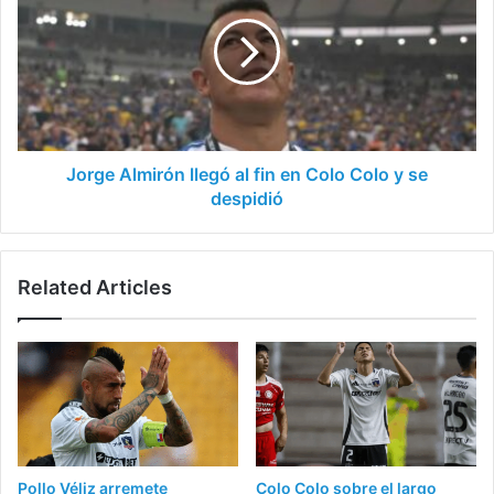
llegó
al
fin
en
Colo
Colo
y
se
Jorge Almirón llegó al fin en Colo Colo y se
despidió
despidió
Related Articles
Pollo Véliz arremete
Colo Colo sobre el largo