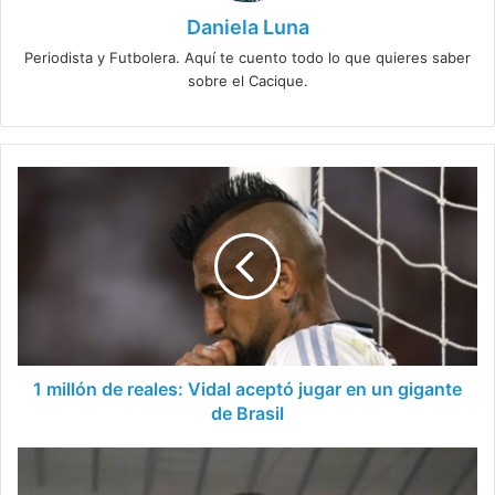
Daniela Luna
Periodista y Futbolera. Aquí te cuento todo lo que quieres saber
sobre el Cacique.
1
millón
de
reales:
Vidal
aceptó
jugar
en
un
gigante
1 millón de reales: Vidal aceptó jugar en un gigante
de
de Brasil
Brasil
Jorge
Almirón