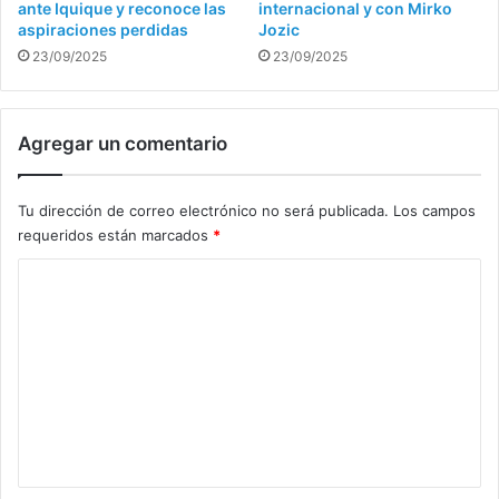
ante Iquique y reconoce las
internacional y con Mirko
aspiraciones perdidas
Jozic
23/09/2025
23/09/2025
Agregar un comentario
Tu dirección de correo electrónico no será publicada.
Los campos
requeridos están marcados
*
C
o
m
e
n
t
a