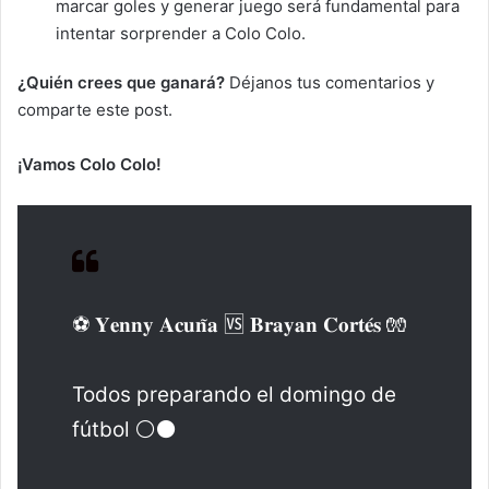
marcar goles y generar juego será fundamental para
intentar sorprender a Colo Colo.
¿Quién crees que ganará?
Déjanos tus comentarios y
comparte este post.
¡Vamos Colo Colo!
⚽️ 𝐘𝐞𝐧𝐧𝐲 𝐀𝐜𝐮𝐧̃𝐚 🆚 𝐁𝐫𝐚𝐲𝐚𝐧 𝐂𝐨𝐫𝐭𝐞́𝐬 🧤
Todos preparando el domingo de
fútbol ⚪️⚫️