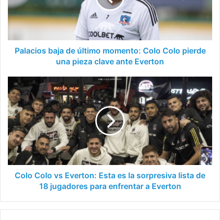
Colo
Colo
pierde
una
pieza
Palacios baja de último momento: Colo Colo pierde
clave
una pieza clave ante Everton
ante
Everton
Colo
Colo
vs
Everton:
Esta
es
la
sorpresiva
lista
de
Colo Colo vs Everton: Esta es la sorpresiva lista de
18
18 jugadores para enfrentar a Everton
jugadores
para
enfrentar