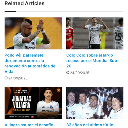
Related Articles
a
Everton
Pollo Véliz arremete
Colo Colo sobre el largo
duramente contra la
receso por el Mundial Sub-
renovación automática de
20
Vidal
24/09/2025
24/09/2025
Villagra asume el desafío
33 años del último título