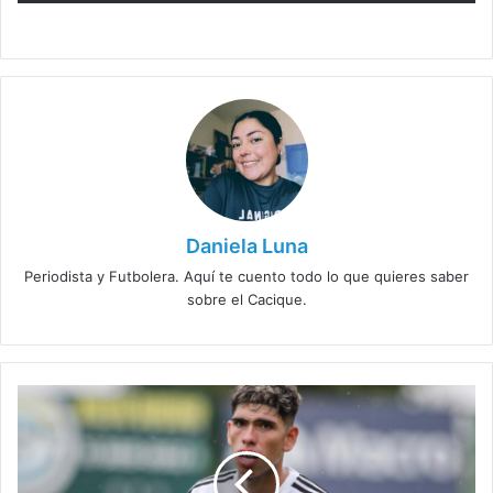
Daniela Luna
Periodista y Futbolera. Aquí te cuento todo lo que quieres saber
sobre el Cacique.
Palacios
baja
de
último
momento: