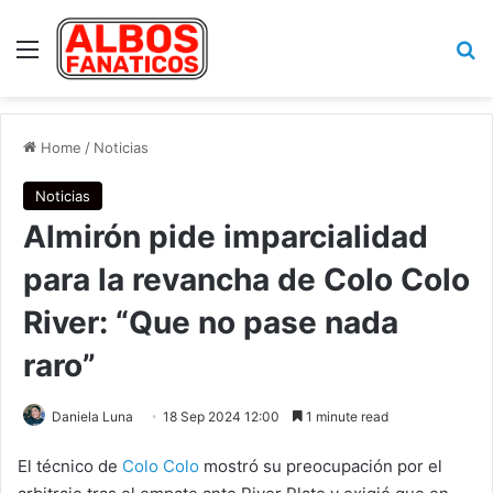
Menu
Se
Home
/
Noticias
Noticias
Almirón pide imparcialidad
para la revancha de Colo Colo
River: “Que no pase nada
raro”
Daniela Luna
18 Sep 2024 12:00
1 minute read
El técnico de
Colo Colo
mostró su preocupación por el