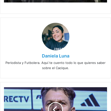
Daniela Luna
Periodista y Futbolera. Aquí te cuento todo lo que quieres saber
sobre el Cacique.
Dirigencia
defiende
a
Falcón
Colo