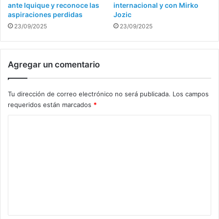
ante Iquique y reconoce las
internacional y con Mirko
aspiraciones perdidas
Jozic
23/09/2025
23/09/2025
Agregar un comentario
Tu dirección de correo electrónico no será publicada.
Los campos
requeridos están marcados
*
C
o
m
e
n
t
a