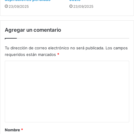
23/09/2025
23/09/2025
Agregar un comentario
Tu dirección de correo electrónico no será publicada.
Los campos
requeridos están marcados
*
C
o
m
e
n
t
a
r
Nombre
*