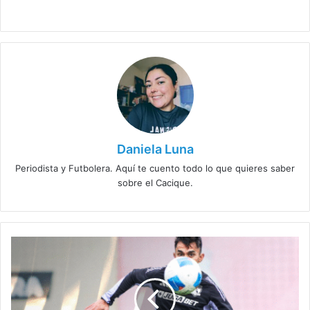
Daniela Luna
Periodista y Futbolera. Aquí te cuento todo lo que quieres saber
sobre el Cacique.
Citados
de
Colo
Colo
para