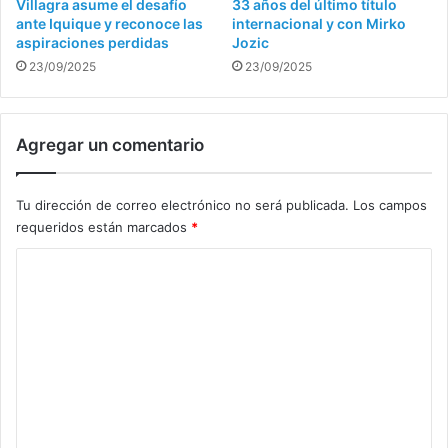
Villagra asume el desafío
33 años del último título
ante Iquique y reconoce las
internacional y con Mirko
aspiraciones perdidas
Jozic
23/09/2025
23/09/2025
Agregar un comentario
Tu dirección de correo electrónico no será publicada.
Los campos
requeridos están marcados
*
C
o
m
e
n
t
a