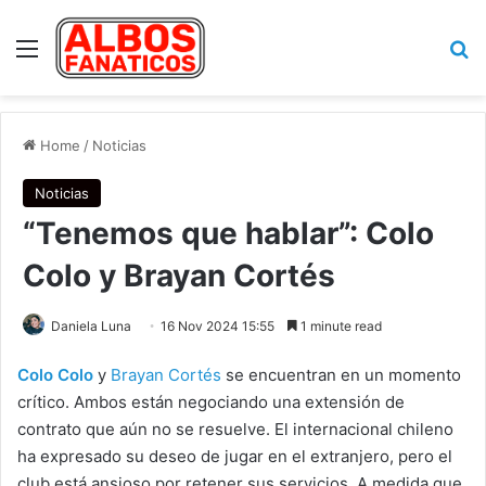
Menu
Se
Home
/
Noticias
Noticias
“Tenemos que hablar”: Colo
Colo y Brayan Cortés
Daniela Luna
16 Nov 2024 15:55
1 minute read
Colo Colo
y
Brayan Cortés
se encuentran en un momento
crítico. Ambos están negociando una extensión de
contrato que aún no se resuelve. El internacional chileno
ha expresado su deseo de jugar en el extranjero, pero el
club está ansioso por retener sus servicios. A medida que