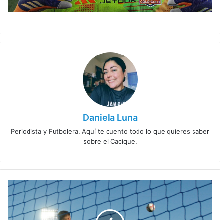
Daniela Luna
Periodista y Futbolera. Aquí te cuento todo lo que quieres saber
sobre el Cacique.
Colo
Colo
pagó
una