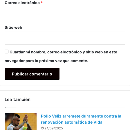
*
Correo electrónico
*
Sitio web
Guardar mi nombre, correo electrónico y sitio web en este
navegador para la próxima vez que comente.
Lea también
Pollo Véliz arremete duramente contra la
renovación automática de Vidal
24/09/2025