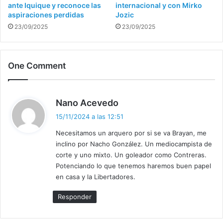
ante Iquique y reconoce las
internacional y con Mirko
aspiraciones perdidas
Jozic
23/09/2025
23/09/2025
One Comment
d
Nano Acevedo
i
15/11/2024 a las 12:51
j
Necesitamos un arquero por si se va Brayan, me
o
inclino por Nacho González. Un mediocampista de
:
corte y uno mixto. Un goleador como Contreras.
Potenciando lo que tenemos haremos buen papel
en casa y la Libertadores.
Responder