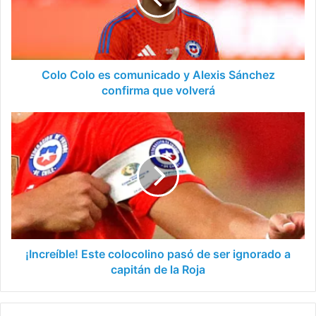
Alexis
Sánchez
confirma
que
volverá
Colo Colo es comunicado y Alexis Sánchez
confirma que volverá
¡Increíble!
Este
colocolino
pasó
de
ser
ignorado
a
capitán
de
¡Increíble! Este colocolino pasó de ser ignorado a
la
capitán de la Roja
Roja