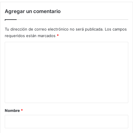
Agregar un comentario
Tu dirección de correo electrónico no será publicada.
Los campos
requeridos están marcados
*
C
o
m
e
n
t
a
r
Nombre
*
i
o