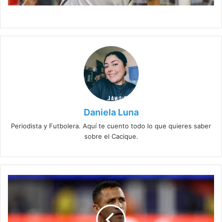
Daniela Luna
Periodista y Futbolera. Aquí te cuento todo lo que quieres saber
sobre el Cacique.
Colo
Colo
es
comunicado
y