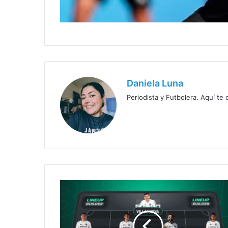
Daniela Luna
Periodista y Futbolera. Aquí te
Fernando
Ortiz
define
formación
con