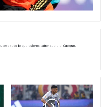
 cuento todo lo que quieres saber sobre el Cacique.
Colo
Colo
rechaza
oferta
desde