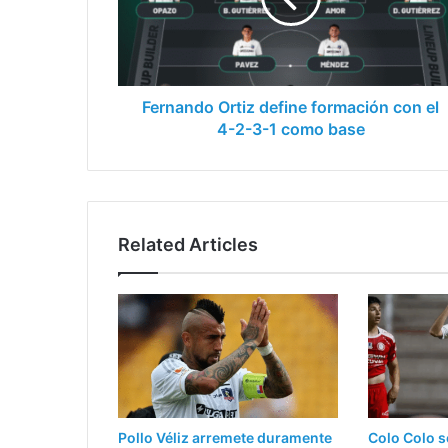
el
4-
2-
3-
1
Fernando Ortiz define formación con el
como
4-2-3-1 como base
base
Related Articles
Pollo Véliz arremete duramente
Colo Colo s