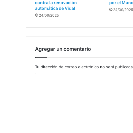
contra la renovación
por el Mun
automática de Vidal
24/09/2025
24/09/2025
Agregar un comentario
Tu dirección de correo electrónico no será publicada
C
o
m
e
n
t
a