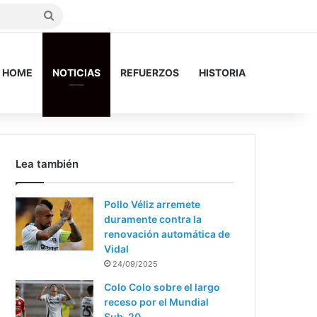
Search
for
HOME
NOTICIAS
REFUERZOS
HISTORIA
Lea también
Pollo Véliz arremete
duramente contra la
renovación automática de
Vidal
24/09/2025
Colo Colo sobre el largo
receso por el Mundial
Sub-20