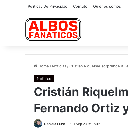
Políticas De Privacidad
Contato
Quienes somos
Home
/
Noticias
/
Cristián Riquelme sorprende a Fe
Noticias
Cristián Riquel
Fernando Ortiz y
Daniela Luna
9 Sep 2025 18:16