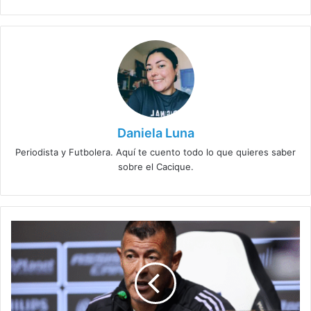
Daniela Luna
Periodista y Futbolera. Aquí te cuento todo lo que quieres saber
sobre el Cacique.
Almirón
reconoce
la
crisis
y
confía