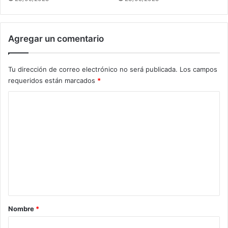
Agregar un comentario
Tu dirección de correo electrónico no será publicada.
Los campos
requeridos están marcados
*
C
o
m
e
n
t
a
r
Nombre
*
i