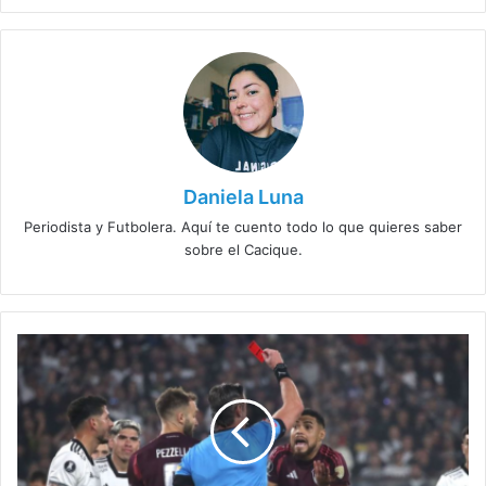
Daniela Luna
Periodista y Futbolera. Aquí te cuento todo lo que quieres saber
sobre el Cacique.
¡Linda
la
lesera!
Ahora
el
chileno
Paulo