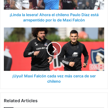
Díaz
está
arrepentido
¡Linda la lesera! Ahora el chileno Paulo Díaz está
por
arrepentido por lo de Maxi Falcón
lo
de
¡Uyui!
Maxi
Maxi
Falcón
Falcón
cada
vez
más
cerca
de
ser
chileno
¡Uyui! Maxi Falcón cada vez más cerca de ser
chileno
Related Articles