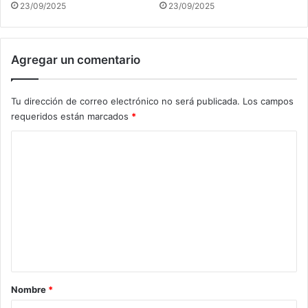
23/09/2025
23/09/2025
Agregar un comentario
Tu dirección de correo electrónico no será publicada.
Los campos
requeridos están marcados
*
C
o
m
e
n
t
a
r
Nombre
*
i