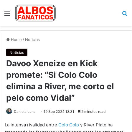
Menu
Se
Home
/
Noticias
Noticias
Davoo Xeneize en Kick
promete: “Si Colo Colo
elimina a River, me corto el
pelo como Vidal”
Daniela Luna
19 Sep 2024 18:31
2 minutes read
La intensa rivalidad entre
Colo Colo
y River Plate ha