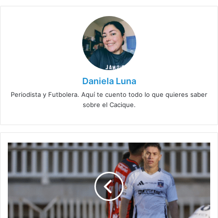
Daniela Luna
Periodista y Futbolera. Aquí te cuento todo lo que quieres saber
sobre el Cacique.
Jorge
Almirón
y
sus
decisiones
inexplicables:
El