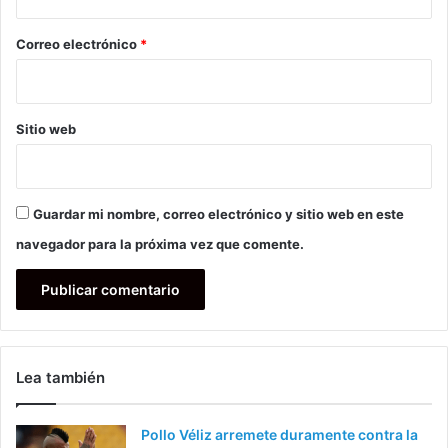
o
*
Correo electrónico
*
Sitio web
Guardar mi nombre, correo electrónico y sitio web en este
navegador para la próxima vez que comente.
Lea también
Pollo Véliz arremete duramente contra la