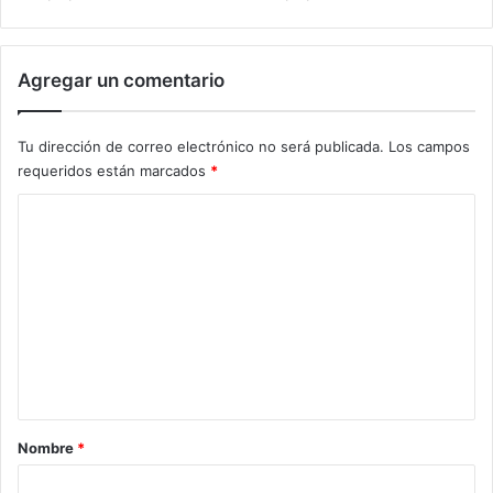
Agregar un comentario
Tu dirección de correo electrónico no será publicada.
Los campos
requeridos están marcados
*
C
o
m
e
n
t
a
r
Nombre
*
i