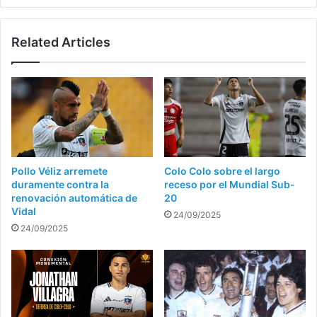
subir
el
Related Articles
rendimiento
Pollo Véliz arremete
Colo Colo sobre el largo
duramente contra la
receso por el Mundial Sub-
renovación automática de
20
Vidal
24/09/2025
24/09/2025