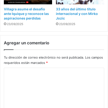
Villagra asume el desafío
33 años del último título
ante Iquique y reconoce las
internacional y con Mirko
aspiraciones perdidas
Jozic
23/09/2025
23/09/2025
Agregar un comentario
Tu dirección de correo electrónico no será publicada.
Los campos
requeridos están marcados
*
C
o
m
e
n
t