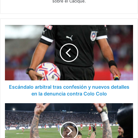
sobre el Cacique.
Escándalo
arbitral
tras
confesión
y
nuevos
detalles
en
la
denuncia
Escándalo arbitral tras confesión y nuevos detalles
contra
en la denuncia contra Colo Colo
Colo
Colo
La
gran
novedad
para
la