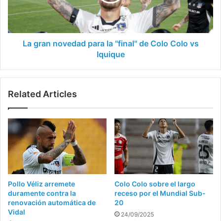
"final"
de
Colo
Colo
vs
La gran novedad para la "final" de Colo Colo vs
Iquique
Iquique
Related Articles
Pollo Véliz arremete
Colo Colo sobre el largo
duramente contra la
receso por el Mundial Sub-
renovación automática de
20
Vidal
24/09/2025