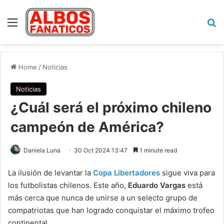
Menu
Se
Home
/
Noticias
Noticias
¿Cuál será el próximo chileno
campeón de América?
Daniela Luna
30 Oct 2024 13:47
1 minute read
La ilusión de levantar la
Copa Libertadores
sigue viva para
los futbolistas chilenos. Este año,
Eduardo Vargas
está
más cerca que nunca de unirse a un selecto grupo de
compatriotas que han logrado conquistar el máximo trofeo
continental.