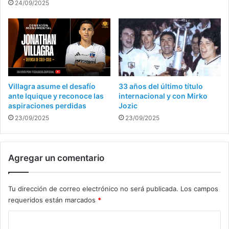
24/09/2025
Villagra asume el desafío
33 años del último título
ante Iquique y reconoce las
internacional y con Mirko
aspiraciones perdidas
Jozic
23/09/2025
23/09/2025
Agregar un comentario
Tu dirección de correo electrónico no será publicada.
Los campos
requeridos están marcados
*
C