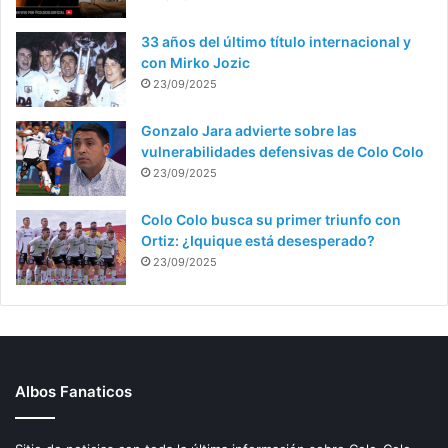
33 años del último título internacional y
con Mirko Jozic
23/09/2025
Gonzalo Jara advierte sobre las
vulnerabilidades defensivas de Colo Colo
23/09/2025
Colo Colo busca su primer triunfo con
Ortiz: ¿Iquique está desesperado?
23/09/2025
Albos Fanaticos