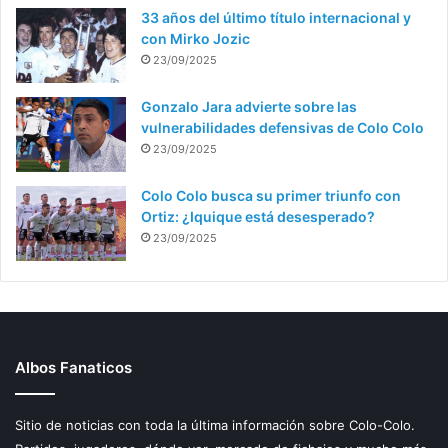
33 años del último título internacional y
con Mirko Jozic
23/09/2025
Gonzalo Jara advierte sobre las
vulnerabilidades defensivas de Colo Colo
23/09/2025
Colo Colo busca su primer triunfo con
Ortiz: ¿Iquique está desesperado?
23/09/2025
Albos Fanaticos
Sitio de noticias con toda la última información sobre Colo-Colo.