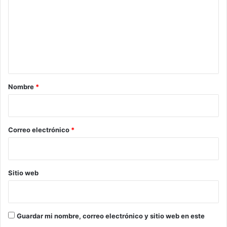
m
e
n
t
a
r
Nombre
*
i
o
*
Correo electrónico
*
Sitio web
Guardar mi nombre, correo electrónico y sitio web en este