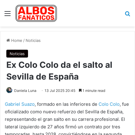
Menu
Se
Home
/
Noticias
Noticias
Ex Colo Colo da el salto al
Sevilla de España
Daniela Luna
13 Jul 2025 20:45
1 minute read
Gabriel Suazo
, formado en las inferiores de
Colo Colo
, fue
oficializado como nuevo refuerzo del Sevilla de España,
representando el gran salto en su carrera profesional. El
lateral izquierdo de 27 años firmó un contrato por tres
temporadas, hasta 2028, convirtiéndose en la segunda