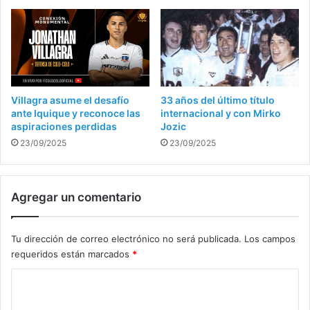
Villagra asume el desafío
33 años del último título
ante Iquique y reconoce las
internacional y con Mirko
aspiraciones perdidas
Jozic
23/09/2025
23/09/2025
Agregar un comentario
Tu dirección de correo electrónico no será publicada.
Los campos
requeridos están marcados
*
C
o