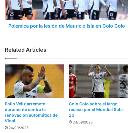
Isla
en
Colo
Colo
Polémica por la lesión de Mauricio Isla en Colo Colo
Related Articles
Pollo Véliz arremete
Colo Colo sobre el largo
duramente contra la
receso por el Mundial Sub-
renovación automática de
20
Vidal
24/09/2025
24/09/2025