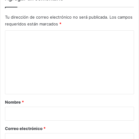
Tu dirección de correo electrónico no será publicada.
Los campos
requeridos están marcados
*
C
o
m
e
n
t
a
r
Nombre
*
i
o
*
Correo electrónico
*