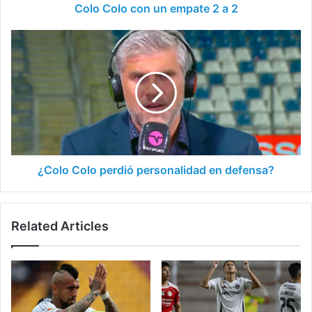
un
Colo Colo con un empate 2 a 2
empate
2
¿Colo
a
Colo
2
perdió
personalidad
en
defensa?
¿Colo Colo perdió personalidad en defensa?
Related Articles