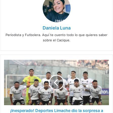
Daniela Luna
Periodista y Futbolera. Aquí te cuento todo lo que quieres saber
sobre el Cacique.
¡Inesperado!
Deportes
Limache
dio
la
sorpresa
a
Colo
Colo
con
¡Inesperado! Deportes Limache dio la sorpresa a