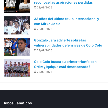
reconoce las aspiraciones perdidas
23/09/2025
33 años del último título internacional y
con Mirko Jozic
23/09/2025
Gonzalo Jara advierte sobre las
vulnerabilidades defensivas de Colo Colo
23/09/2025
Colo Colo busca su primer triunfo con
Ortiz: ¿Iquique está desesperado?
23/09/2025
Albos Fanaticos