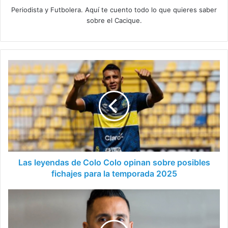
Periodista y Futbolera. Aquí te cuento todo lo que quieres saber
sobre el Cacique.
Las
leyendas
de
Colo
Colo
opinan
sobre
posibles
fichajes
para
Las leyendas de Colo Colo opinan sobre posibles
la
fichajes para la temporada 2025
temporada
2025
Lucas
Barrios
homenajea
a