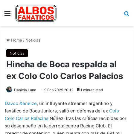
Menu
Se
Home
/
Noticias
Noticias
Hincha de Boca respalda al
ex Colo Colo Carlos Palacios
Daniela Luna
9 Feb 2025 20:12
1 minute read
Davoo Xeneize
, un influyente streamer argentino y
fanático de Boca Juniors, salió en defensa del ex
Colo
Colo
Carlos Palacios
Núñez, tras las críticas recibidas por
su desempeño en la derrota contra Racing Club. El
creador de contenido, quien cuenta con más de 691 mil