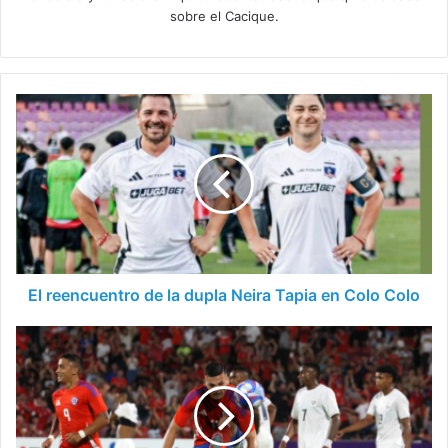
sobre el Cacique.
El
reencuentro
de
la
dupla
Neira
Tapia
en
Colo
Colo
El reencuentro de la dupla Neira Tapia en Colo Colo
Lucas
Cepeda
como
el
mejor
de