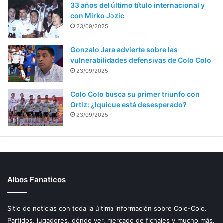
33 años del último título internacional y
con Mirko Jozic
23/09/2025
Gonzalo Jara advierte sobre las
vulnerabilidades defensivas de Colo Colo
23/09/2025
Colo Colo busca su primer triunfo con
Ortiz: ¿Iquique está desesperado?
23/09/2025
Albos Fanaticos
Sitio de noticias con toda la última información sobre Colo-Colo.
Partidos, jugadores, dónde ver, mercado de fichajes y mucho más.