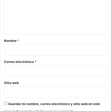
m
e
n
t
a
r
Nombre
*
i
o
*
Correo electrónico
*
Sitio web
Guardar mi nombre, correo electrónico y sitio web en este