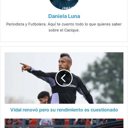
Daniela Luna
Periodista y Futbolera. Aquí te cuento todo lo que quieres saber
sobre el Cacique.
Vidal
renovó
pero
su
rendimiento
es
cuestionado
Vidal renovó pero su rendimiento es cuestionado
Colo
Colo