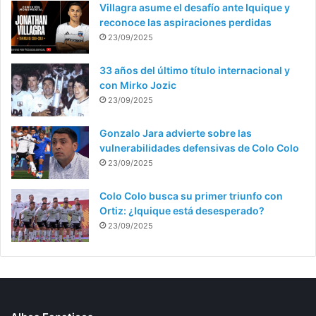
Villagra asume el desafío ante Iquique y
reconoce las aspiraciones perdidas
23/09/2025
33 años del último título internacional y
con Mirko Jozic
23/09/2025
Gonzalo Jara advierte sobre las
vulnerabilidades defensivas de Colo Colo
23/09/2025
Colo Colo busca su primer triunfo con
Ortiz: ¿Iquique está desesperado?
23/09/2025