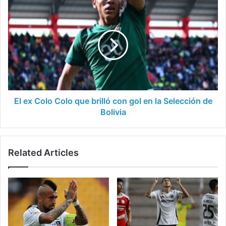
El
ex
Colo
Colo
que
brilló
con
gol
en
la
El ex Colo Colo que brilló con gol en la Selección de
Selección
Bolivia
de
Bolivia
Related Articles