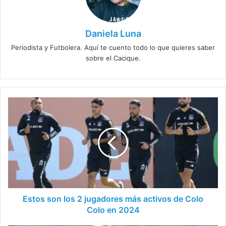
Daniela Luna
Periodista y Futbolera. Aquí te cuento todo lo que quieres saber
sobre el Cacique.
Estos
son
los
2
jugadores
más
activos
de
Colo
Colo
Estos son los 2 jugadores más activos de Colo
en
Colo en 2024
2024