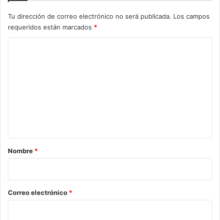
Tu dirección de correo electrónico no será publicada.
Los campos
requeridos están marcados
*
C
o
m
e
n
t
a
r
Nombre
*
i
o
*
Correo electrónico
*