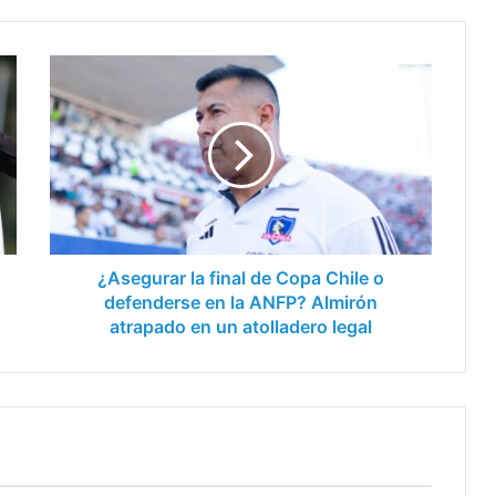
¿Asegurar
la
final
de
Copa
Chile
o
defenderse
en
la
¿Asegurar la final de Copa Chile o
ANFP?
defenderse en la ANFP? Almirón
Almirón
atrapado en un atolladero legal
atrapado
en
un
atolladero
legal