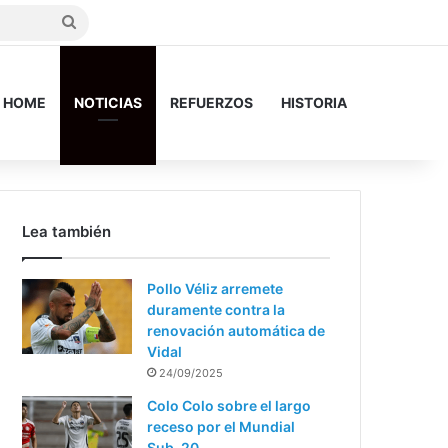
Search
for
HOME
NOTICIAS
REFUERZOS
HISTORIA
Lea también
Pollo Véliz arremete
duramente contra la
renovación automática de
Vidal
24/09/2025
Colo Colo sobre el largo
receso por el Mundial
Sub-20