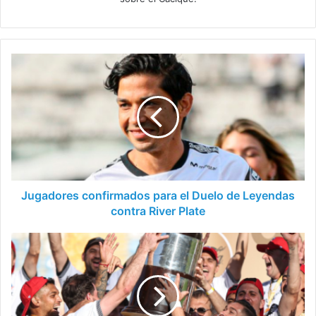
Jugadores
confirmados
para
el
Duelo
de
Leyendas
contra
River
Plate
Jugadores confirmados para el Duelo de Leyendas
contra River Plate
La
millonaria
suma
que
recibió
Colo