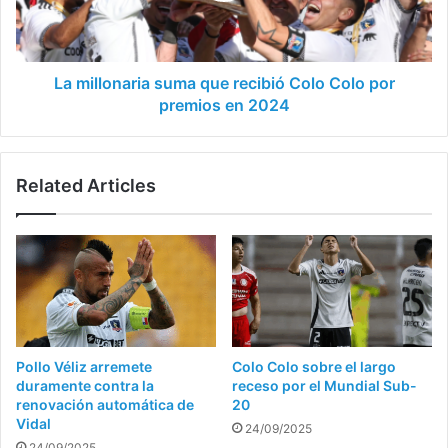
Colo
por
premios
en
La millonaria suma que recibió Colo Colo por
2024
premios en 2024
Related Articles
Pollo Véliz arremete
Colo Colo sobre el largo
duramente contra la
receso por el Mundial Sub-
renovación automática de
20
Vidal
24/09/2025
24/09/2025