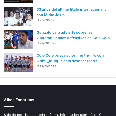
33 años del último título internacional y
con Mirko Jozic
23/09/2025
Gonzalo Jara advierte sobre las
vulnerabilidades defensivas de Colo Colo
23/09/2025
Colo Colo busca su primer triunfo con
Ortiz: ¿Iquique está desesperado?
23/09/2025
Albos Fanaticos
Sitio de noticias con toda la última información sobre Colo-Colo.