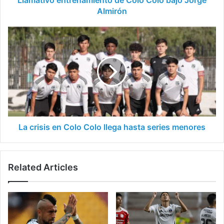
Llamativo entrenamiento de Colo Colo bajo Jorge
Almirón
La
crisis
en
Colo
Colo
llega
hasta
series
menores
La crisis en Colo Colo llega hasta series menores
Related Articles