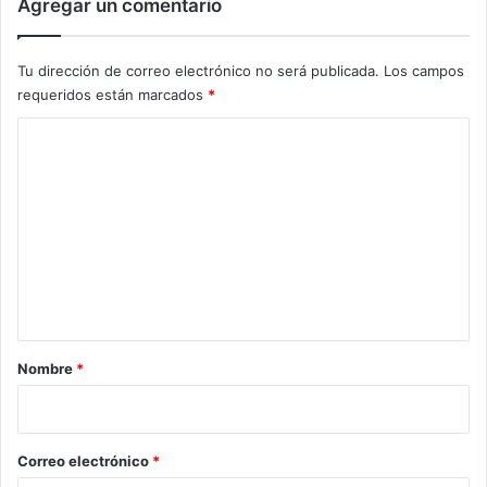
Agregar un comentario
Tu dirección de correo electrónico no será publicada.
Los campos
requeridos están marcados
*
C
o
m
e
n
t
a
r
Nombre
*
i
o
*
Correo electrónico
*