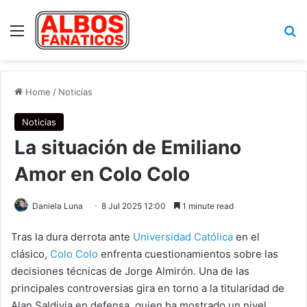
Menu
Se
Home
/
Noticias
Noticias
La situación de Emiliano
Amor en Colo Colo
Daniela Luna
8 Jul 2025 12:00
1 minute read
Tras la dura derrota ante
Universidad Católica
en el
clásico,
Colo Colo
enfrenta cuestionamientos sobre las
decisiones técnicas de Jorge Almirón. Una de las
principales controversias gira en torno a la titularidad de
Alan Saldivia en defensa, quien ha mostrado un nivel