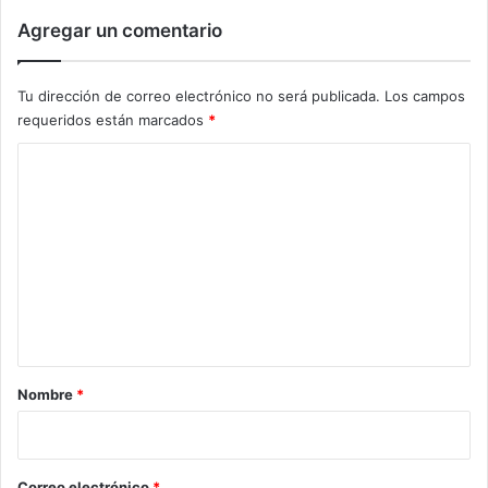
Agregar un comentario
Tu dirección de correo electrónico no será publicada.
Los campos
requeridos están marcados
*
C
o
m
e
n
t
a
r
Nombre
*
i
o
*
Correo electrónico
*