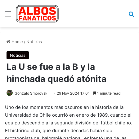
Menu
Se
Home
/
Noticias
Noticias
La U se fue a la B y la
hinchada quedó atónita
Gonzalo Smorovski
29 Nov 2024 17:01
1 minute read
Uno de los momentos más oscuros en la historia de la
Universidad de Chile ocurrió en enero de 1989, cuando el
equipo descendió a la segunda división del fútbol chileno.
El histórico club, que durante décadas había sido
protagonista del balompié nacional, enfrentó una de las