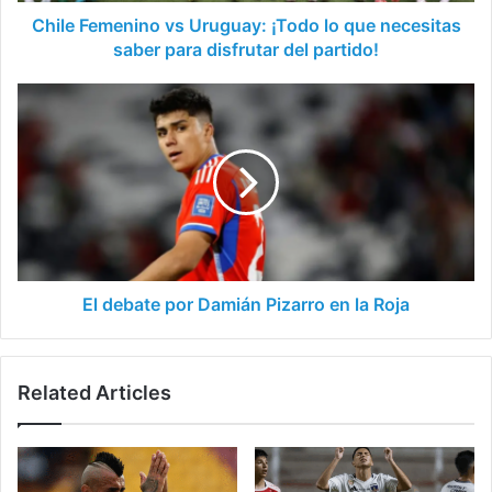
para
Chile Femenino vs Uruguay: ¡Todo lo que necesitas
disfrutar
saber para disfrutar del partido!
del
partido!
El
debate
por
Damián
Pizarro
en
la
Roja
El debate por Damián Pizarro en la Roja
Related Articles