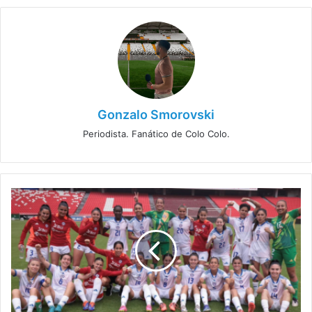
Gonzalo Smorovski
Periodista. Fanático de Colo Colo.
Chile
Femenino
vs
Uruguay:
¡Todo
lo
que
necesitas
saber