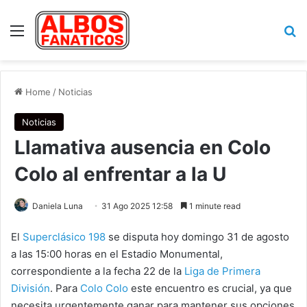
Menu
Se
Home
/
Noticias
Noticias
Llamativa ausencia en Colo
Colo al enfrentar a la U
Daniela Luna
31 Ago 2025 12:58
1 minute read
El
Superclásico 198
se disputa hoy domingo 31 de agosto
a las 15:00 horas en el Estadio Monumental,
correspondiente a la fecha 22 de la
Liga de Primera
División
. Para
Colo Colo
este encuentro es crucial, ya que
necesita urgentemente ganar para mantener sus opciones