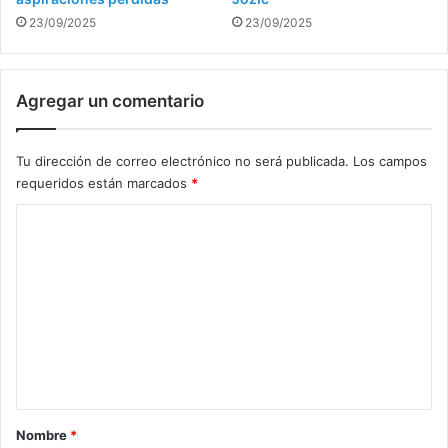
23/09/2025
23/09/2025
Agregar un comentario
Tu dirección de correo electrónico no será publicada.
Los campos
requeridos están marcados
*
C
o
m
e
n
t
a
r
Nombre
*