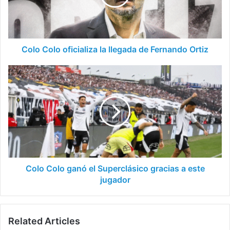
de
Fernando
Ortiz
Colo Colo oficializa la llegada de Fernando Ortiz
Colo
Colo
ganó
el
Superclásico
gracias
a
este
jugador
Colo Colo ganó el Superclásico gracias a este
jugador
Related Articles