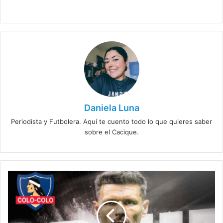
Daniela Luna
Periodista y Futbolera. Aquí te cuento todo lo que quieres saber
sobre el Cacique.
Colo
Colo
oficializa
la
llegada