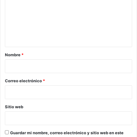
m
e
n
t
a
r
Nombre
*
i
o
*
Correo electrónico
*
Sitio web
Guardar mi nombre, correo electrónico y sitio web en este