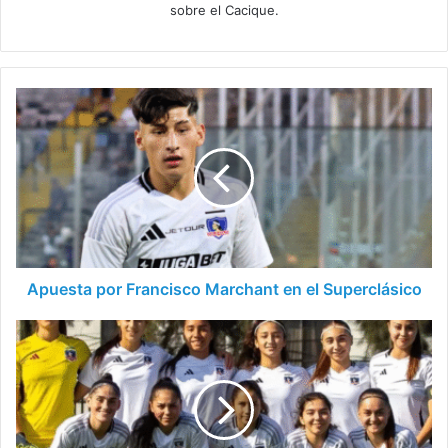
sobre el Cacique.
Apuesta
por
Francisco
Marchant
en
el
Superclásico
Apuesta por Francisco Marchant en el Superclásico
Colo
Colo
Femenino
y
Universidad
de