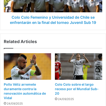
Chile
se
enfrentarán
en
Colo Colo Femenino y Universidad de Chile se
la
enfrentarán en la final del torneo Juvenil Sub 19
final
del
torneo
Related Articles
Juvenil
Sub
19
Pollo Véliz arremete
Colo Colo sobre el largo
duramente contra la
receso por el Mundial Sub-
renovación automática de
20
Vidal
24/09/2025
24/09/2025