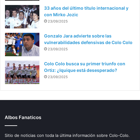
33 años del último título internacional y
con Mirko Jozic
23/09/2025
Gonzalo Jara advierte sobre las
vulnerabilidades defensivas de Colo Colo
23/09/2025
Colo Colo busca su primer triunfo con
Ortiz: ¿Iquique está desesperado?
23/09/2025
Albos Fanaticos
Sitio de noticias con toda la última información sobre Colo-Colo.