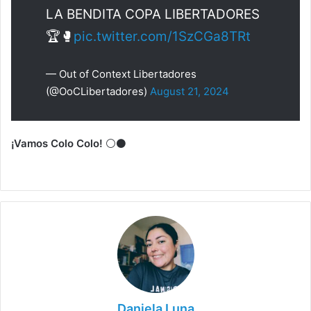
LA BENDITA COPA LIBERTADORES
🏆🥊
pic.twitter.com/1SzCGa8TRt
— Out of Context Libertadores
(@OoCLibertadores)
August 21, 2024
¡Vamos Colo Colo!
⚪️⚫️
Daniela Luna