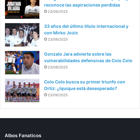
reconoce las aspiraciones perdidas
23/09/2025
33 años del último título internacional y
con Mirko Jozic
23/09/2025
Gonzalo Jara advierte sobre las
vulnerabilidades defensivas de Colo Colo
23/09/2025
Colo Colo busca su primer triunfo con
Ortiz: ¿Iquique está desesperado?
23/09/2025
Albos Fanaticos