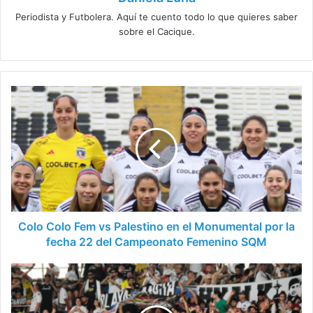
Periodista y Futbolera. Aquí te cuento todo lo que quieres saber
sobre el Cacique.
Colo
Colo
Fem
vs
Palestino
en
el
Monumental
por
la
Colo Colo Fem vs Palestino en el Monumental por la
fecha
fecha 22 del Campeonato Femenino SQM
22
del
¡La
Campeonato
fanaticada
Femenino
alba
SQM