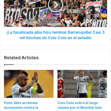
hizo
temblar
Barranquilla!
Casi
3
mil
hinchas
¡La fanaticada alba hizo temblar Barranquilla! Casi 3
de
mil hinchas de Colo Colo en el estadio
Colo
Colo
en
Related Articles
el
estadio
Pollo Véliz arremete
Colo Colo sobre el largo
duramente contra la
receso por el Mundial Sub-