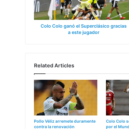
gracias
a
este
jugador
Colo Colo ganó el Superclásico gracias
a este jugador
Related Articles
Pollo Véliz arremete duramente
Colo Colo s
contra la renovación
por el Mun