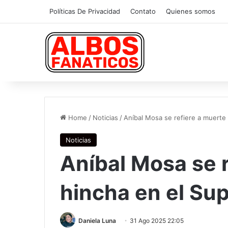
Políticas De Privacidad
Contato
Quienes somos
Home
/
Noticias
/
Aníbal Mosa se refiere a muerte 
Noticias
Aníbal Mosa se 
hincha en el Su
Daniela Luna
31 Ago 2025 22:05