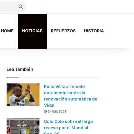
Search
for
HOME
NOTICIAS
REFUERZOS
HISTORIA
Lea también
Pollo Véliz arremete
duramente contra la
renovación automática de
Vidal
24/09/2025
Colo Colo sobre el largo
receso por el Mundial
Sub-20