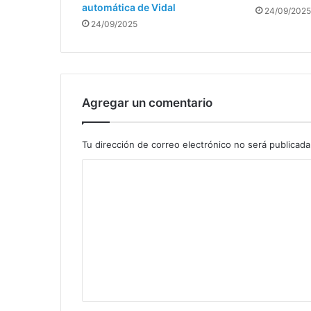
automática de Vidal
24/09/2025
24/09/2025
Agregar un comentario
Tu dirección de correo electrónico no será publicada
C
o
m
e
n
t
a