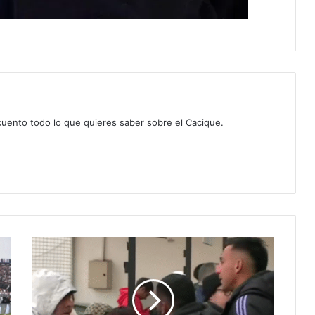
 cuento todo lo que quieres saber sobre el Cacique.
El
altercado
que
tuvo
Correa