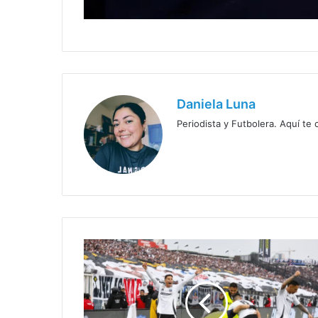
Daniela Luna
Periodista y Futbolera. Aquí te
Colo
Colo
ganó
el
Superclásico