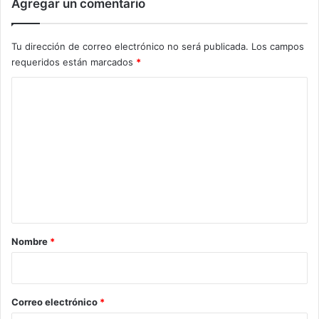
Agregar un comentario
Tu dirección de correo electrónico no será publicada.
Los campos
requeridos están marcados
*
C
o
m
e
n
t
a
r
Nombre
*
i
o
*
Correo electrónico
*