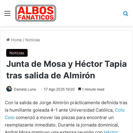
Menu
Se
Home
/
Noticias
Noticias
Junta de Mosa y Héctor Tapia
tras salida de Almirón
Daniela Luna
17 Ago 2025 19:20
1 minute read
Con la salida de Jorge Almirón prácticamente definida tras
la humillante goleada 4-1 ante Universidad Católica,
Colo
Colo
comenzó a mover las piezas para encontrar un
reemplazante inmediato. Durante la jornada dominical,
Aníbal Mosa mantuvo una extensa reunión con
Héctor