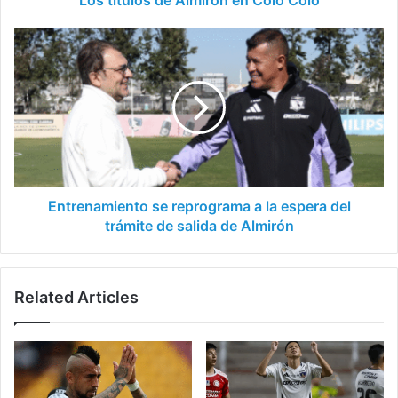
Los títulos de Almirón en Colo Colo
Entrenamiento
se
reprograma
a
la
espera
del
trámite
de
salida
Entrenamiento se reprograma a la espera del
de
trámite de salida de Almirón
Almirón
Related Articles