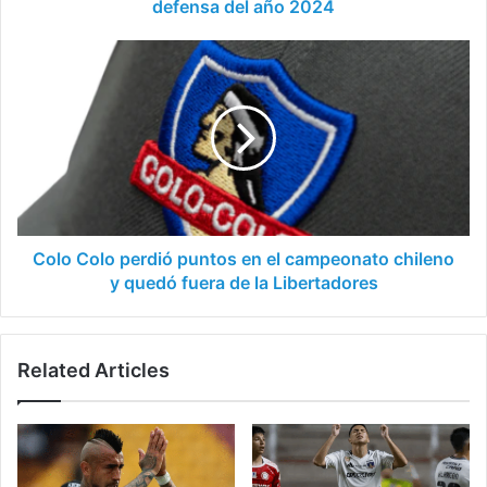
2024
defensa del año 2024
Colo
Colo
perdió
puntos
en
el
campeonato
chileno
y
quedó
Colo Colo perdió puntos en el campeonato chileno
fuera
y quedó fuera de la Libertadores
de
la
Libertadores
Related Articles