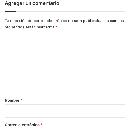
Agregar un comentario
Tu dirección de correo electrónico no será publicada.
Los campos
requeridos están marcados
*
C
o
m
e
n
t
a
r
Nombre
*
i
o
*
Correo electrónico
*