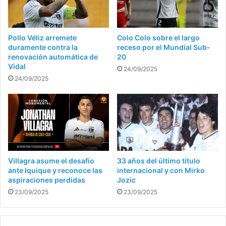
Pollo Véliz arremete
Colo Colo sobre el largo
duramente contra la
receso por el Mundial Sub-
renovación automática de
20
Vidal
24/09/2025
24/09/2025
Villagra asume el desafío
33 años del último título
ante Iquique y reconoce las
internacional y con Mirko
aspiraciones perdidas
Jozic
23/09/2025
23/09/2025