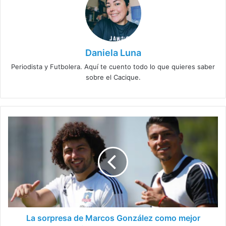
Daniela Luna
Periodista y Futbolera. Aquí te cuento todo lo que quieres saber
sobre el Cacique.
La
sorpresa
de
Marcos
González
como
mejor
defensa
del
año
La sorpresa de Marcos González como mejor