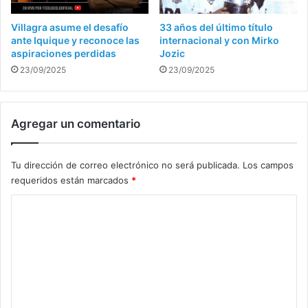
Villagra asume el desafío
33 años del último título
ante Iquique y reconoce las
internacional y con Mirko
aspiraciones perdidas
Jozic
23/09/2025
23/09/2025
Agregar un comentario
Tu dirección de correo electrónico no será publicada.
Los campos
requeridos están marcados
*
C
o
m
e
n
t