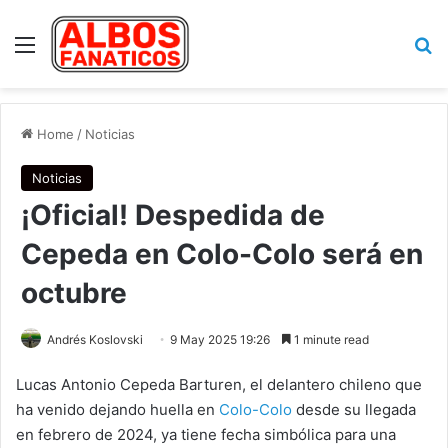
Menu
Se
Home
/
Noticias
Noticias
¡Oficial! Despedida de
Cepeda en Colo-Colo será en
octubre
Andrés Koslovski
9 May 2025 19:26
1 minute read
Lucas Antonio Cepeda Barturen, el delantero chileno que
ha venido dejando huella en
Colo-Colo
desde su llegada
en febrero de 2024, ya tiene fecha simbólica para una