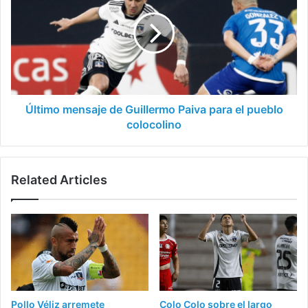
de
Guillermo
Paiva
para
el
pueblo
colocolino
Último mensaje de Guillermo Paiva para el pueblo
colocolino
Related Articles
Pollo Véliz arremete
Colo Colo sobre el largo