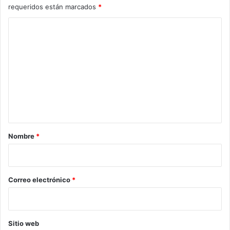
requeridos están marcados
*
C
o
m
e
n
t
a
r
Nombre
*
i
o
*
Correo electrónico
*
Sitio web