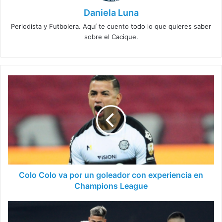
Daniela Luna
Periodista y Futbolera. Aquí te cuento todo lo que quieres saber
sobre el Cacique.
Colo
Colo
va
por
un
goleador
con
experiencia
en
Champions
Colo Colo va por un goleador con experiencia en
League
Champions League
Último
mensaje